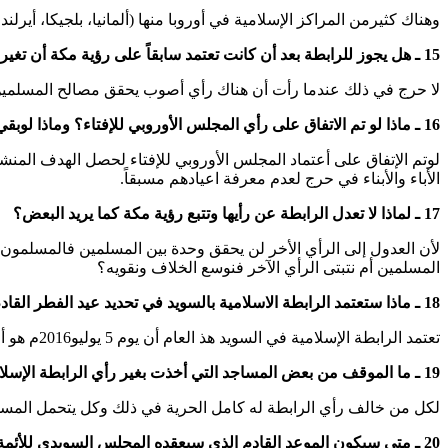
وهناك كثيرمن المراكز الإسلامية في أوروبا منها (ألمانيا، بلجيكا، أيرلندا، النمسا،
15 ـ هل يجوز للرابطة بعد أن كانت تعتمد سابقاً على رؤية مكة أن تغير رأيها وتعتمد رأي المجلس الأوروبي للإفتاء كمرجعية لها؟ وما السبب في ذلك؟
لا حرج في ذلك عندما رأت أن هناك رأي أصوب يحقق مصالح المسلمين ف
16 ـ ماذا لو تم الاتفاق على رأي المجلس الأوروبي للإفتاء؟ وماذا لوبقي الخلاف؟ وما نتيجة ذلك؟
لوتم الإتفاق على أعتماد المجلس الأوروبي للإفتاء لحصل الهدف الم
الأباء والأبناء في حرج لعدم معرفة اعيادهم مسبقاً.
17 ـ لماذا لا تعدل الرابطة عن رأيها وتتبع رؤية مكة كما يريد البعض؟
لأن العدول إلى الرأي الأخر لن يحقق وحدة بين المسلمين فالمسلمو
المسلمين أم نتبتى الرأي الآخر فنوسع الخلاف ونقويه؟
18 ـ ماذا ستعتمد الرابطة الاسلامية بالسويد في تحديد عيد الفطر القادم إن شاء الله؟
تعتمد الرابطة الإسلامية في السويد هذ العام أن يوم 5 يوليو2016م هو أول ايام عيد الفطر المبارك لعام 1437 هجرية.
19 ـ ما الموقف من بعض المساجد التي أخذت بغير رأي الرابطة الإسلامية؟
لكل من خالف رأي الرابطة له كامل الحرية في ذلك وكل يتحمل المسؤلية ا
20 ـ متى سيكون الموعد القادم الذي سيعقده المجلس السويدي للأئمة؟