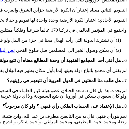
التقويم الثنائي معناه إعتبار أن الكرة الأرضية جزأين الشرق والغرب 
التقويم الأحادي: اعتبار الكرة الأرضية وحدة واحدة لها تقويم واحد لا 
واجتمع في المؤتمر العالمي في تركيا 170 عالماً شرعياً وفلكياً ممثلين عن 70 دولة إسلامية وأقروا بأغلبية التقويم الأحادي للكرة الأرضية كلها بشرطين:
(1) أن تشترك الدولة التي رأت الهلال معنا في جزء من الليل ولو قليل .
(2) أن يمكن وصول الخبر الى المسلمين قبل طلوع الفجر.
نص البي
6 ـ هل أفتى أحد المجامع الفقهية أن وحدة المطالع معناه أن نتبع دولة بعينها؟
لم يفتي أي مجمع باتباع دولة بعينها إنما بأول مكان يظهر فيه الهلال
7 ـ هل طلب منا المفتون في الدول العربية أن نتبعهم في رؤيتهم؟
لم يحدث هذا بل قال د. سعد الحثلان عضو هيئة كبار العلماء في السعودي
ولو كان سعودي يسكن في أوروبا أن يتبع السعودية ولا أي دولة عربية في
8 ـ هل الإعتماد على الحساب الفلكي رأي فقهي ؟ ولو كان مرجوحاً؟
نعم هورأي فقهي قال به من التابعين مطرف بن عبد الله ،وابن قتيبة،
رضا، ومحمد بخيت المطيعي، ومحمد المراغي، وأحمد شاكر، والشيخ 