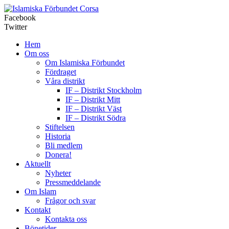
Corsa
Facebook
Twitter
Hem
Om oss
Om Islamiska Förbundet
Fördraget
Våra distrikt
IF – Distrikt Stockholm
IF – Distrikt Mitt
IF – Distrikt Väst
IF – Distrikt Södra
Stiftelsen
Historia
Bli medlem
Donera!
Aktuellt
Nyheter
Pressmeddelande
Om Islam
Frågor och svar
Kontakt
Kontakta oss
Bönetider