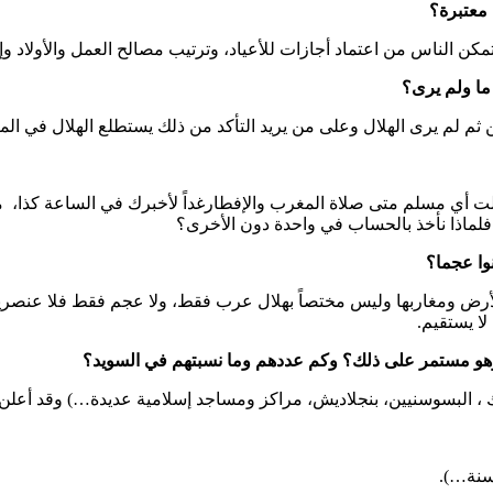
مكن الناس من اعتماد أجازات للأعياد، وترتيب مصالح العمل والأولاد وإ
ثم لم يرى الهلال وعلى من يريد التأكد من ذلك يستطلع الهلال في الم
ت أي مسلم متى صلاة المغرب والإفطارغداً لأخبرك في الساعة كذا، 
فلماذا نأخذ بالحساب في واحدة دون الأخرى؟
أرض ومغاربها وليس مختصاً بهلال عرب فقط، ولا عجم فقط فلا عنصرية
ا يستقيم.
يش، مراكز ومساجد إسلامية عديدة…) وقد أعلن هؤلاء أن العيد يوم 5 يوليو ونسبتهم كبيرة ب
وسنة…).