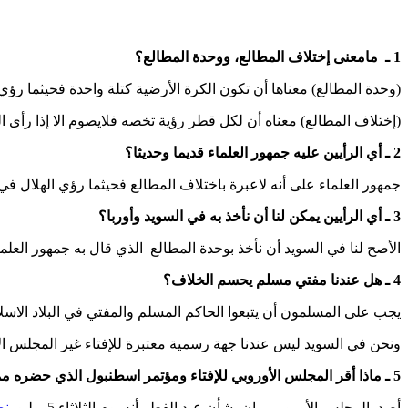
1 ـ مامعنى إختلاف المطالع، ووحدة المطالع؟
(وحدة المطالع) معناها أن تكون الكرة الأرضية كتلة واحدة فحيثما 
(إختلاف المطالع) معناه أن لكل قطر رؤية تخصه فلايصوم الا إذا رأى ا
2 ـ أي الرأيين عليه جمهور العلماء قديما وحديثا؟
جمهور العلماء على أنه لاعبرة باختلاف المطالع فحيثما رؤي الهلال ف
3 ـ أي الرأيين يمكن لنا أن نأخذ به في السويد وأوربا؟
الأصح لنا في السويد أن نأخذ بوحدة المطالع الذي قال به جمهور العلم
4 ـ هل عندنا مفتي مسلم يحسم الخلاف؟
يجب على المسلمون أن يتبعوا الحاكم المسلم والمفتي في البلاد الاسل
ونحن في السويد ليس عندنا جهة رسمية معتبرة للإفتاء غير المجلس الأو
5 ـ ماذا أقر المجلس الأوروبي للإفتاء ومؤتمر اسطنبول الذي حضره ممثلين عن مؤسسات شرعية تابعة ل (70) دولة إسلامية وحضره 170 عالم شرعي وفلكي ؟ وما معنى التقويم الثنائي والتقويم الأحادي؟
أ
صدرالمجلس الأوروبي بيان بشأن عيد الفطر أنه يوم الثلاثاء 5 يوليو.
نص