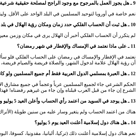
9 ـ هل يجوز العمل بالمرجوح مع وجود الراجح لمصلحة حقيقية شرعية معتبرة؟
نعم خاصة في أوروبا لتوحيد المسلمين في البلد الواحد على الأقل. وليت
10 ـ هل ثبت أن الحساب الفلكي حدد زمان ومكان رؤية الهلال في بلد ما ولم يرى؟
لم يتكرر أن الحساب الفلكي أخبر أن الهلال يرى في مكان وزمن معين 
11 ـ على ماذا نعتمد في الإمساك والإفطار في شهر رمضان؟
نعتمد في الإفطار والإمساك في رمضان على الحساب الفلكي فلو سأل
أن رؤية الهلال علامة لدخول الشهر، والصلاة فريضة والصيام فريضة، 
12 ـ هل العبرة بمسلمي الدول العربية فقط أم جميع المسلمين ولو كانوا عجما؟
الحكم الشرعي جاء لجميع المسلمين عرباً وعجماً في جميع مشارق ال
الشرع إن جاء من قبل العرب قبلناه وإن جاء من غيرهم رفضناه! فهذا ل
13 ـ هل يوجد في السويد من اعتمد رأي الحساب وأعلن العيد 5 يوليو وهو مستمر على ذلك؟ وكم عددهم وما نسبتهم في السويد؟
هناك من اعتمد الحساب ولم يتغير وسار عليه من سنين طويلة (الأتراك ، البسوسنيين، بنجلاد
14 ـ هل هناك دول إسلامية أعلنت العيد يوم 5 يوليو؟
نعم هناك دول إسلامية أعلنت ذلك (تركيا، ألبانيا، مقدونيا، كسوفا، الب