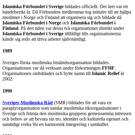
Islamiska Förbundet i Sverige
bildades officiellt. Det året var ett
händelserikt år. Då Förbundets medlemmar tog initiativ till att hjälpa
muslimer i Norge och Finland att organisera sig och bildade då
Islamiska Förbundet i Norge
och
Islamiska Förbundet i
Finland
. På den tiden var dessa två organisationer distrikt under
Islamiska Förbundet i Sverige
tillfälligt tills organisationerna
kände sig redo att driva arbetet självständigt.
1989
Sveriges första muslimska biståndsorganisation bildades.
Organisationen var då verksam under förkortningen
FFHF
.
Organisationen ombildades och bytte namn till
Islamic Relief
år
2002.
1990
Sveriges Muslimska Råd
(SMR) bildades för att vara en
paraplyorganisation som samlar muslimska riksorganisationer i
Sverige och främja den muslimska gruppens gemensamma intressen
och behov av att bevara sin tro, identitet och kulturella egenart och
samtidigt verka för en harmonisk integrering i samhället.