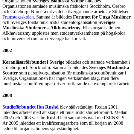
Organisationen
Sveriges Islamiska Skolor
bildades.
Organisationen samlade muslimska friskolor i Stockholm, Örebro
och Göteborg. Numera drivs detta övergripande arbete av Stiftelsen
Framstegsskolan
. Samma år bildades
Forumet för Unga Muslimer
och Sveriges första muslimska studentorganisation
Sveriges
Muslimska Studenter – Alkhawarizmy
. Riks organisationen
Alkhawarizmy upplöstes men studentverksamheten på högskolor
och universitet runt om i Sverige har fortsatt.
2002
Koranläsarförbundet i Sverige
bildades och startade verksamhet i
Göteborg och Stockholm. Samma år bildades
Sveriges Muslimska
Scouter
som paraplyorganisation för muslimska scoutföreningar i
Sverige. Organisationen har ingen verksamhet idag, men flera
muslimska scoutföreningar driver fortfarande ett exemplariskt arbete.
2008
Studieförbundet Ibn Rushd
blev självständigt. Redan 2001
inleddes arbetet med att skapa ett muslimskt studieförbund. Mellan
2002 och 2008 var Ibn Rushd i ett samarbetsavtal med SENSUS.
År 2005 inleddes ett kvalificeringsarbete som till början av 2008
ledde till organisationens självständighet.