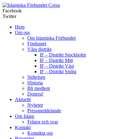
Corsa
Facebook
Twitter
Hem
Om oss
Om Islamiska Förbundet
Fördraget
Våra distrikt
IF – Distrikt Stockholm
IF – Distrikt Mitt
IF – Distrikt Väst
IF – Distrikt Södra
Stiftelsen
Historia
Bli medlem
Donera!
Aktuellt
Nyheter
Pressmeddelande
Om Islam
Frågor och svar
Kontakt
Kontakta oss
Bönetider