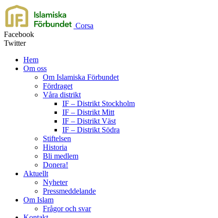
Corsa
Facebook
Twitter
Hem
Om oss
Om Islamiska Förbundet
Fördraget
Våra distrikt
IF – Distrikt Stockholm
IF – Distrikt Mitt
IF – Distrikt Väst
IF – Distrikt Södra
Stiftelsen
Historia
Bli medlem
Donera!
Aktuellt
Nyheter
Pressmeddelande
Om Islam
Frågor och svar
Kontakt