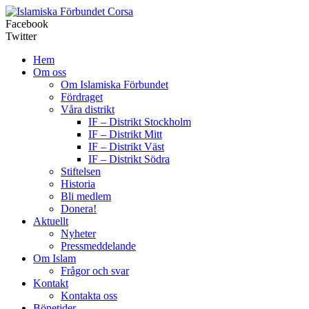
Corsa
Facebook
Twitter
Hem
Om oss
Om Islamiska Förbundet
Fördraget
Våra distrikt
IF – Distrikt Stockholm
IF – Distrikt Mitt
IF – Distrikt Väst
IF – Distrikt Södra
Stiftelsen
Historia
Bli medlem
Donera!
Aktuellt
Nyheter
Pressmeddelande
Om Islam
Frågor och svar
Kontakt
Kontakta oss
Bönetider