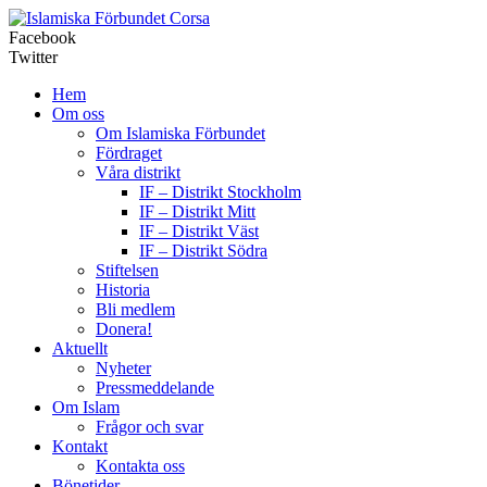
Corsa
Facebook
Twitter
Hem
Om oss
Om Islamiska Förbundet
Fördraget
Våra distrikt
IF – Distrikt Stockholm
IF – Distrikt Mitt
IF – Distrikt Väst
IF – Distrikt Södra
Stiftelsen
Historia
Bli medlem
Donera!
Aktuellt
Nyheter
Pressmeddelande
Om Islam
Frågor och svar
Kontakt
Kontakta oss
Bönetider