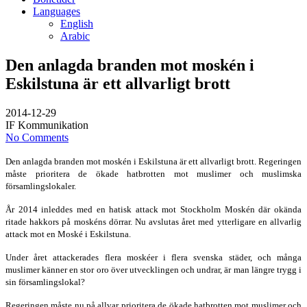
Languages
English
Arabic
Den anlagda branden mot moskén i
Eskilstuna är ett allvarligt brott
2014-12-29
IF Kommunikation
No Comments
Den anlagda branden mot moskén i Eskilstuna är ett allvarligt brott. Regeringen
måste prioritera de ökade hatbrotten mot muslimer och muslimska
församlingslokaler.
År 2014 inleddes med en hatisk attack mot Stockholm Moskén där okända
ritade hakkors på moskéns dörrar. Nu avslutas året med ytterligare en allvarlig
attack mot en Moské i Eskilstuna.
Under året attackerades flera moskéer i flera svenska städer, och många
muslimer känner en stor oro över utvecklingen och undrar, är man längre trygg i
sin församlingslokal?
Regeringen måste nu på allvar prioritera de ökade hatbrotten mot muslimer och