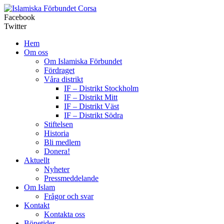
Corsa
Facebook
Twitter
Hem
Om oss
Om Islamiska Förbundet
Fördraget
Våra distrikt
IF – Distrikt Stockholm
IF – Distrikt Mitt
IF – Distrikt Väst
IF – Distrikt Södra
Stiftelsen
Historia
Bli medlem
Donera!
Aktuellt
Nyheter
Pressmeddelande
Om Islam
Frågor och svar
Kontakt
Kontakta oss
Bönetider