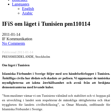
Languages
English
Arabic
IFiS om läget i Tunisien pm110114
2011-01-14
IF Kommunikation
No Comments
Publicerad 2011-01-14
PRESSMEDDELANDE, Stockholm
Om läget i Tunisien
Islamiska Förbundet i Sverige följer med oro händelseförloppet i Tunisien.
Åtskilliga civila har dödats och skadats av polisen. Vi uppmanar de tunisiska
myndigheterna att iaktta återhållsamhet och avstå från att beskjuta
demonstranterna med levande kulor.
”Som muslimer värnar vi om Tunisiens välstånd och stabilitet och vi hoppas på
en utveckling i landet som respekterar de mänskliga rättigheterna och ökar
tryggheten för landets civilbefolkning”, sa Omar Mustafa, ordförande för
Islamiska Förbundet i Sverige.