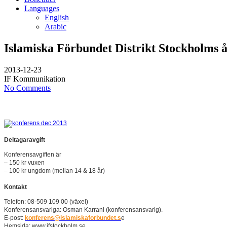
Languages
English
Arabic
Islamiska Förbundet Distrikt Stockholms å
2013-12-23
IF Kommunikation
No Comments
Deltagaravgift
Konferensavgiften är
– 150 kr vuxen
– 100 kr ungdom (mellan 14 & 18 år)
Kontakt
Telefon: 08-509 109 00 (växel)
Konferensansvariga: Osman Karrani (konferensansvarig).
E-post:
konferens@islamiskaforbundet.s
e
Hemsida: www.ifstockholm.se