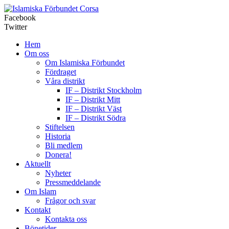
Corsa
Facebook
Twitter
Hem
Om oss
Om Islamiska Förbundet
Fördraget
Våra distrikt
IF – Distrikt Stockholm
IF – Distrikt Mitt
IF – Distrikt Väst
IF – Distrikt Södra
Stiftelsen
Historia
Bli medlem
Donera!
Aktuellt
Nyheter
Pressmeddelande
Om Islam
Frågor och svar
Kontakt
Kontakta oss
Bönetider