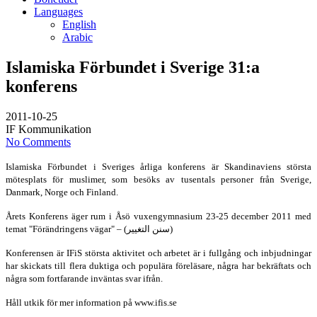
Languages
English
Arabic
Islamiska Förbundet i Sverige 31:a
konferens
2011-10-25
IF Kommunikation
No Comments
Islamiska Förbundet i Sveriges årliga konferens är Skandinaviens största
mötesplats för muslimer, som besöks av tusentals personer från Sverige,
Danmark, Norge och Finland.
Årets Konferens äger rum i Åsö vuxengymnasium 23-25 december 2011 med
temat "Förändringens vägar" – (سنن التغيير)
Konferensen är IFiS största aktivitet och arbetet är i fullgång och inbjudningar
har skickats till flera duktiga och populära föreläsare, några har bekräftats och
några som fortfarande inväntas svar ifrån.
Håll utkik för mer information på www.ifis.se