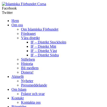
Corsa
Facebook
Twitter
Hem
Om oss
Om Islamiska Förbundet
Fördraget
Våra distrikt
IF – Distrikt Stockholm
IF – Distrikt Mitt
IF – Distrikt Väst
IF – Distrikt Södra
Stiftelsen
Historia
Bli medlem
Donera!
Aktuellt
Nyheter
Pressmeddelande
Om Islam
Frågor och svar
Kontakt
Kontakta oss
Bönetider