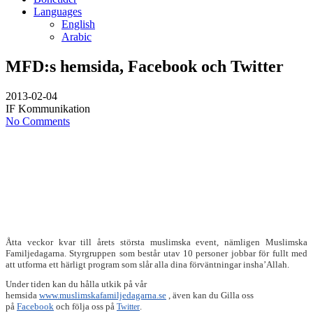
Languages
English
Arabic
MFD:s hemsida, Facebook och Twitter
2013-02-04
IF Kommunikation
No Comments
Åtta veckor kvar till årets största muslimska event, nämligen Muslimska
Familjedagarna. Styrgruppen som består utav 10 personer jobbar för fullt med
att utforma ett härligt program som slår alla dina förväntningar insha’Allah.
Under tiden kan du hålla utkik på vår
hemsida
www.muslimskafamiljedagarna.se
, även kan du Gilla oss
på
Facebook
och följa oss på
.
Twitter