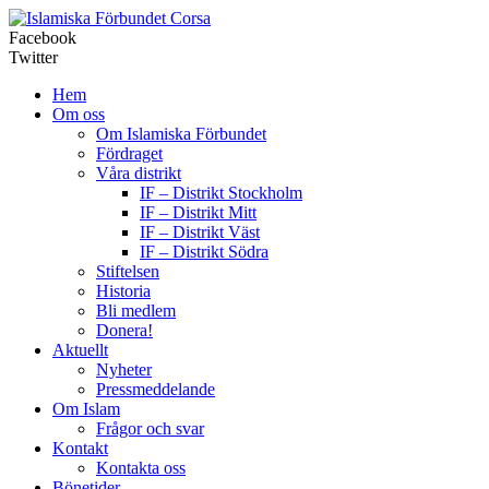
Corsa
Facebook
Twitter
Hem
Om oss
Om Islamiska Förbundet
Fördraget
Våra distrikt
IF – Distrikt Stockholm
IF – Distrikt Mitt
IF – Distrikt Väst
IF – Distrikt Södra
Stiftelsen
Historia
Bli medlem
Donera!
Aktuellt
Nyheter
Pressmeddelande
Om Islam
Frågor och svar
Kontakt
Kontakta oss
Bönetider