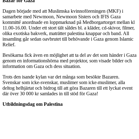
Bazar för Gaza
Dagen började med att Muslimska kvinnoföreningen (MKF) i
samarbete med Newmoon, Newmoon Sisters och IFIS Gaza
kommitté anordnade en loppmarknad på Medborgartorget mellan kl
11.00-16.00. Under ett stort tält såldes bl. a kläder, cd-skivor, filmer,
olika exotiska bakverk, maträtter palestina knappar och band. All
insamling går sedan oavbrutet till behövande i Gaza genom Islamic
Relief.
Besökarna fick även en möjlighet att ta del av det som händer i Gaza
genom en informationshörna med projektor, som visade bilder och
information om Gaza och dess situation.
Trots den isande kylan var det många som besökte Bazaren.
Svenskar som icke-svenskar, muslimer som icke-muslimer, alla
deltog helhjärtat och bidrog till att göra Bazaren till ett lyckat event
där över 30 000 kr samlades in till stöd för Gaza!
Utbildningsdag om Palestina