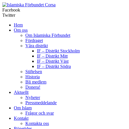
Corsa
Facebook
Twitter
Hem
Om oss
Om Islamiska Förbundet
Fördraget
Våra distrikt
IF – Distrikt Stockholm
IF – Distrikt Mitt
IF – Distrikt Väst
IF – Distrikt Södra
Stiftelsen
Historia
Bli medlem
Donera!
Aktuellt
Nyheter
Pressmeddelande
Om Islam
Frågor och svar
Kontakt
Kontakta oss
Bönetider