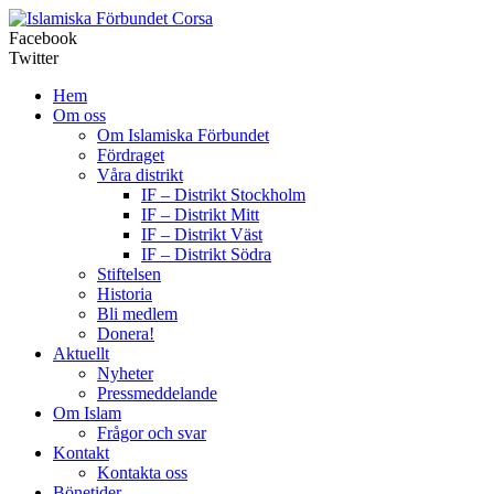
Corsa
Facebook
Twitter
Hem
Om oss
Om Islamiska Förbundet
Fördraget
Våra distrikt
IF – Distrikt Stockholm
IF – Distrikt Mitt
IF – Distrikt Väst
IF – Distrikt Södra
Stiftelsen
Historia
Bli medlem
Donera!
Aktuellt
Nyheter
Pressmeddelande
Om Islam
Frågor och svar
Kontakt
Kontakta oss
Bönetider