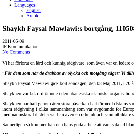
Languages
English
Arabic
Shaykh Faysal Mawlawi:s bortgång, 11050
2011-05-09
IF Kommunikation
No Comments
Vi har förlorat en lärd och kunnig rådgivare, som även var en ledare o
”
För dem som när de drabbas av olycka och motgång säger: Vi tillh
Shaykh Faysal Mawlawi gick bort söndagen, den 08 Maj 2011, i 70 års
Shaykhen var f.d. ordförande i den libanesiska islamiska organisatio
Shaykhen har haft genom åren stora påverkan i att förmedla islams sa
inom rådgivning i olika sammanhang som var avgörande för Europas 
medmänniskor. Till detta var han även en ödmjuk och sann utbildare s
Sannerligen så kommer han och hans goda arbete att vara saknad bland 