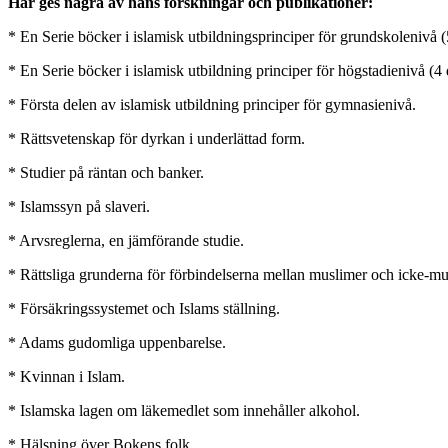
Här ges några av hans forskningar och publikationer:
* En Serie böcker i islamisk utbildningsprinciper för grundskolenivå (
* En Serie böcker i islamisk utbildning principer för högstadienivå (4 
* Första delen av islamisk utbildning principer för gymnasienivå.
* Rättsvetenskap för dyrkan i underlättad form.
* Studier på räntan och banker.
* Islamssyn på slaveri.
* Arvsreglerna, en jämförande studie.
* Rättsliga grunderna för förbindelserna mellan muslimer och icke-mu
* Försäkringssystemet och Islams ställning.
* Adams gudomliga uppenbarelse.
* Kvinnan i Islam.
* Islamska lagen om läkemedlet som innehåller alkohol.
* Hälsning över Bokens folk.