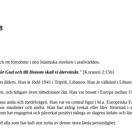
8
ch ett föredöme i den Islamiska rörelsen i arabvärlden.
ör Gud och till Honom skall vi återvända
.” [Koranen 2:156]
 åldern. Han är född 1941 i Tripoli, Libanon. Han är välkänd i Libano
nen, och tidigare även rättsdomare där. Han var bosatt i Europa mellan
nna anda och medelvägen. Han var en central figur i bl.a. Europeiska 
muslimer och andra. Han har aldrig tvekat eller blev försenad i att 
om har engagerat och påverkat positivt många av dagens ledare och lär
alla som har haft stor nytta av denne stora lärda personlighet.