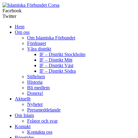
Corsa
Facebook
Twitter
Hem
Om oss
Om Islamiska Förbundet
Fördraget
Våra distrikt
IF – Distrikt Stockholm
IF – Distrikt Mitt
IF – Distrikt Väst
IF – Distrikt Södra
Stiftelsen
Historia
Bli medlem
Donera!
Aktuellt
Nyheter
Pressmeddelande
Om Islam
Frågor och svar
Kontakt
Kontakta oss
Bönetider