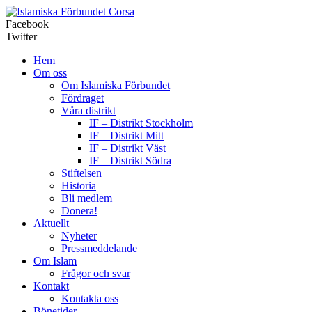
Corsa
Facebook
Twitter
Hem
Om oss
Om Islamiska Förbundet
Fördraget
Våra distrikt
IF – Distrikt Stockholm
IF – Distrikt Mitt
IF – Distrikt Väst
IF – Distrikt Södra
Stiftelsen
Historia
Bli medlem
Donera!
Aktuellt
Nyheter
Pressmeddelande
Om Islam
Frågor och svar
Kontakt
Kontakta oss
Bönetider