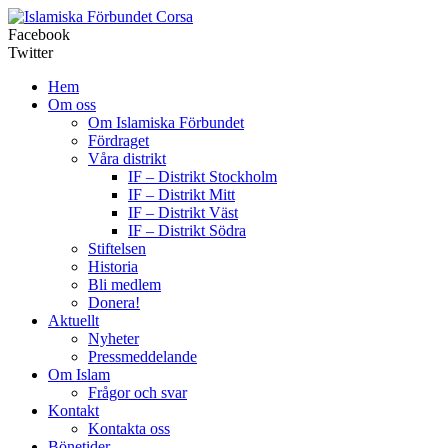
Corsa
Facebook
Twitter
Hem
Om oss
Om Islamiska Förbundet
Fördraget
Våra distrikt
IF – Distrikt Stockholm
IF – Distrikt Mitt
IF – Distrikt Väst
IF – Distrikt Södra
Stiftelsen
Historia
Bli medlem
Donera!
Aktuellt
Nyheter
Pressmeddelande
Om Islam
Frågor och svar
Kontakt
Kontakta oss
Bönetider