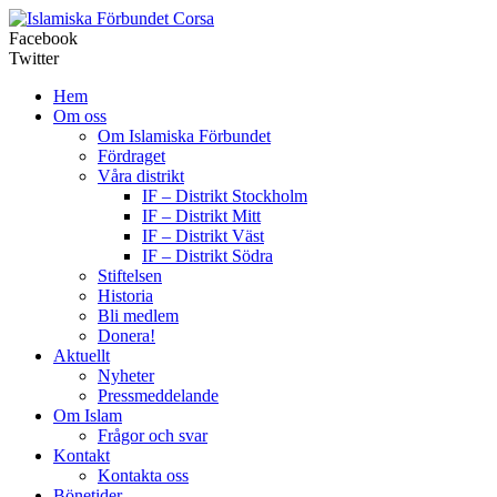
Corsa
Facebook
Twitter
Hem
Om oss
Om Islamiska Förbundet
Fördraget
Våra distrikt
IF – Distrikt Stockholm
IF – Distrikt Mitt
IF – Distrikt Väst
IF – Distrikt Södra
Stiftelsen
Historia
Bli medlem
Donera!
Aktuellt
Nyheter
Pressmeddelande
Om Islam
Frågor och svar
Kontakt
Kontakta oss
Bönetider