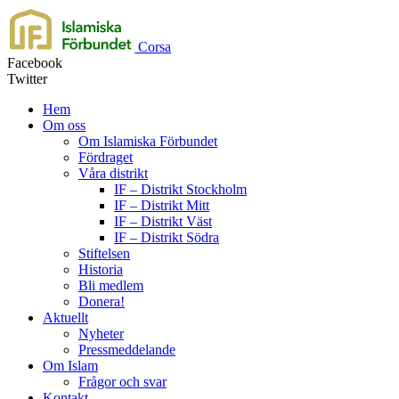
Corsa
Facebook
Twitter
Hem
Om oss
Om Islamiska Förbundet
Fördraget
Våra distrikt
IF – Distrikt Stockholm
IF – Distrikt Mitt
IF – Distrikt Väst
IF – Distrikt Södra
Stiftelsen
Historia
Bli medlem
Donera!
Aktuellt
Nyheter
Pressmeddelande
Om Islam
Frågor och svar
Kontakt