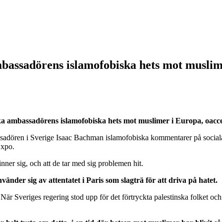
ambassadörens islamofobiska hets mot muslim
iska ambassadörens islamofobiska hets mot muslimer i Europa, oacc
bassadören i Sverige Isaac Bachman islamofobiska kommentarer på socia
Expo.
ner sig, och att de tar med sig problemen hit.
nder sig av attentatet i Paris som slagträ för att driva på hatet.
När Sveriges regering stod upp för det förtryckta palestinska folket oc