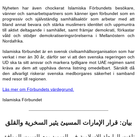
Nyheten har även chockerat Islamiska Förbundets besökare,
vänner och samarbetspartners som känner igen förbundet som en
progressiv och självständig samhällsaktör som arbetar med att
bland annat bevara och stärka muslimers identitet och uppmuntra
till aktivt deltagande i samhället, samt främjar demokrati, förkastar
våld och stödjer demokratiseringsrörelserna i Mellanöstern och
Nordafrika.
Islamiska förbundet är en svensk civilsamhällsorganisation som har
verkat i mer än 30 år, därför ser vi att den svenska regeringen och
UD ska ta sitt ansvar och markera tydligare mot UAE regimen samt
kräva av dem att upphäva denna listning omedelbart. Särskilt då
den allvarligt riskerar svenska medborgares säkerhet i samband
med resor till regionen.
Läs mer om Förbundets värdegrund.
Islamiska Förbundet
————————————————————
بيان: قرار الإمارات المسيئ يثير السخرية والقلق
تلقت الرابطة الإسلامية في السويد يوم السبت الموافق