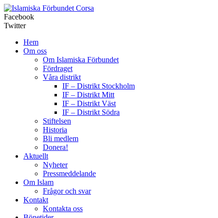
Corsa
Facebook
Twitter
Hem
Om oss
Om Islamiska Förbundet
Fördraget
Våra distrikt
IF – Distrikt Stockholm
IF – Distrikt Mitt
IF – Distrikt Väst
IF – Distrikt Södra
Stiftelsen
Historia
Bli medlem
Donera!
Aktuellt
Nyheter
Pressmeddelande
Om Islam
Frågor och svar
Kontakt
Kontakta oss
Bönetider