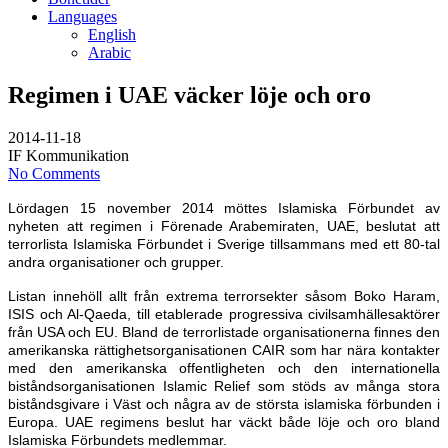
Languages
English
Arabic
Regimen i UAE väcker löje och oro
2014-11-18
IF Kommunikation
No Comments
Lördagen 15 november 2014 möttes Islamiska Förbundet av
nyheten att regimen i Förenade Arabemiraten, UAE, beslutat att
terrorlista Islamiska Förbundet i Sverige tillsammans med ett 80-tal
andra organisationer och grupper.
Listan innehöll allt från extrema terrorsekter såsom Boko Haram,
ISIS och Al-Qaeda, till etablerade progressiva civilsamhällesaktörer
från USA och EU. Bland de terrorlistade organisationerna finnes den
amerikanska rättighetsorganisationen CAIR som har nära kontakter
med den amerikanska offentligheten och den internationella
biståndsorganisationen Islamic Relief som stöds av många stora
biståndsgivare i Väst och några av de största islamiska förbunden i
Europa. UAE regimens beslut har väckt både löje och oro bland
Islamiska Förbundets medlemmar.